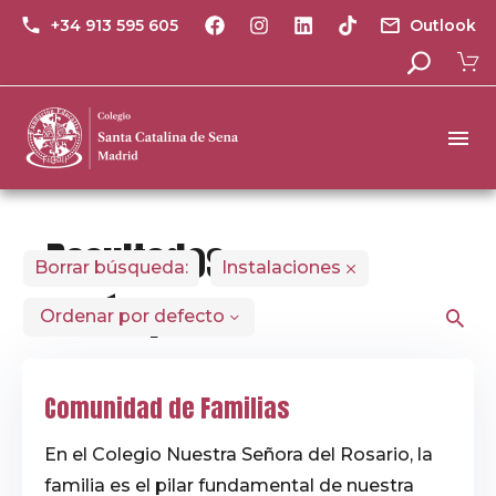
+34 913 595 605
Outlook
Resultados
Borrar búsqueda:
Instalaciones
de búsqueda
Ordenar por defecto
Explora nuestras
Comunidad de Familias
secciones, noticias
y páginas.
En el Colegio Nuestra Señora del Rosario, la
familia es el pilar fundamental de nuestra