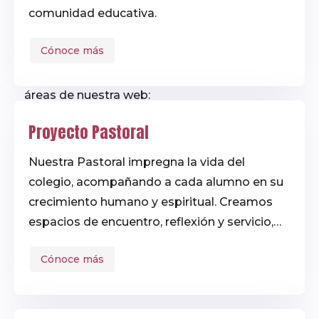
comunidad educativa.
Utiliza esta página para
encontrar resultados
Cónoce más
relacionados con tu
búsqueda en todas las
áreas de nuestra web:
noticias, testimonios,
Proyecto Pastoral
reconocimientos,
proyectos y más.
Nuestra Pastoral impregna la vida del
colegio, acompañando a cada alumno en su
crecimiento humano y espiritual. Creamos
espacios de encuentro, reflexión y servicio,
donde la fe se vive con alegría y
Cónoce más
compromiso, y se traduce en acciones
concretas que mejoran nuestro entorno.