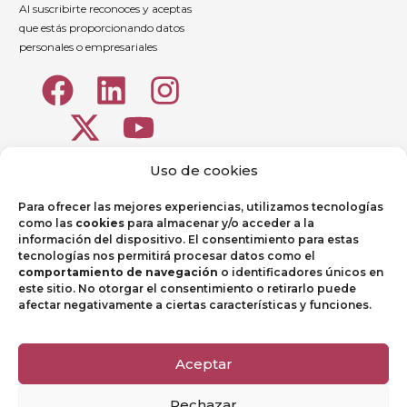
Al suscribirte reconoces y aceptas
que estás proporcionando datos
personales o empresariales
Uso de cookies
Para ofrecer las mejores experiencias, utilizamos tecnologías
como las
cookies
para almacenar y/o acceder a la
información del dispositivo. El consentimiento para estas
tecnologías nos permitirá procesar datos como el
comportamiento de navegación
o identificadores únicos en
Portal de Empleados
este sitio. No otorgar el consentimiento o retirarlo puede
afectar negativamente a ciertas características y funciones.
Aviso legal
Política de Privacidad
Aceptar
Política de Cookies
Rechazar