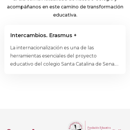
acompáñanos en este camino de transformación
educativa.
Bachillerato
Educación Secundaria
Intercambios. Erasmus +
Proyecto Bilingüe
Proyecto Educativo
La internacionalización es una de las
herramientas esenciales del proyecto
educativo del colegio Santa Catalina de Sena.
Desde el año 2019 se está trabajando con
diversas organizaciones educativas de la Unión
Europea con el objetivo de ofrecer a nuestros
alumnos y profesores estancias formativas en
el extranjero, intercambios y experiencias fuera
de las fronteras españolas. Estas experiencias
suponen un plus en la formación de nuestros
alumnos y les aportan experiencias