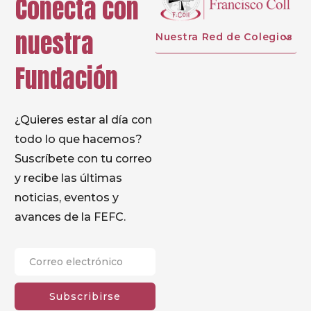
Conecta con
significativas que perduran más allá de su vida
nuestra
escolar.
Nuestra Red de Colegios
Fundación
¿Quieres estar al día con
todo lo que hacemos?
Suscríbete con tu correo
y recibe las últimas
noticias, eventos y
avances de la FEFC.
Subscribirse