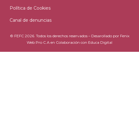
Política de Cookies
Canal de denuncias
© FEFC 2026. Todos los derechos reservados – Desarollado por
Fenix
Web Pro C.A
en Colaboración con
Educa Digital