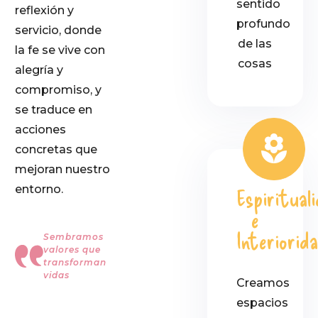
sentido
reflexión y
profundo
servicio, donde
de las
la fe se vive con
cosas
alegría y
compromiso, y
se traduce en
acciones
concretas que
mejoran nuestro
entorno.
Espiritual
e
Interiorid
Sembramos
valores que
transforman
vidas
Creamos
espacios