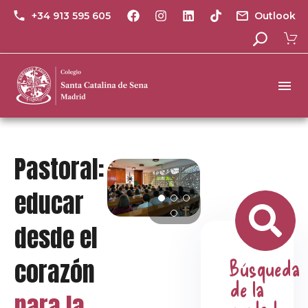
+34 913 595 605
Outlook
Pastoral:
educar
desde el
corazón
Búsqueda
de la
para la