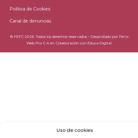
Política de Cookies
Canal de denuncias
© FEFC 2026. Todos los derechos reservados – Desarollado por
Fenix
Web Pro C.A
en Colaboración con
Educa Digital
Uso de cookies