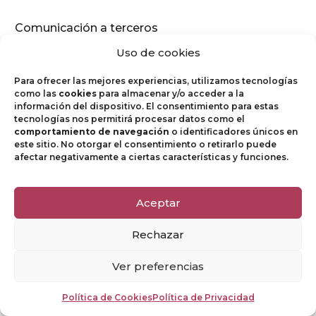
Comunicación a terceros
Uso de cookies
Los datos personales de
los usuarios podrán ser
Para ofrecer las mejores experiencias, utilizamos tecnologías
como las
cookies
para almacenar y/o acceder a la
cedidos a:
información del dispositivo. El consentimiento para estas
tecnologías nos permitirá procesar datos como el
Agencia Estatal de
comportamiento de navegación
o identificadores únicos en
este sitio. No otorgar el consentimiento o retirarlo puede
la Administración
afectar negativamente a ciertas características y funciones.
Tributaria y a
bancos y entidades
Aceptar
financieras para el
cobro del servicio
Rechazar
prestado o
Ver preferencias
producto adquirido;
en virtud de
Política de Cookies
Política de Privacidad
obligación legal.