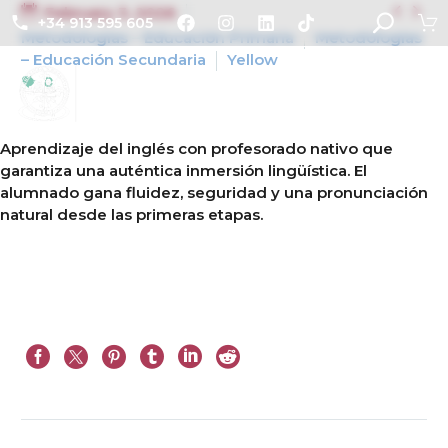


February 3, 2026
+34 913 595 605
Metodologías – Educación Primaria
Metodologías
– Educación Secundaria
Yellow
0
Aprendizaje del inglés con profesorado nativo que
garantiza una auténtica inmersión lingüística. El
alumnado gana fluidez, seguridad y una pronunciación
natural desde las primeras etapas.